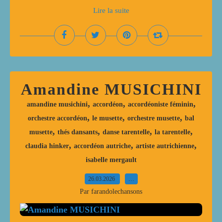
Lire la suite
Amandine MUSICHINI
,
,
,
amandine musichini
accordéon
accordéoniste féminin
,
,
,
orchestre accordéon
le musette
orchestre musette
bal
,
,
,
,
musette
thés dansants
danse tarentelle
la tarentelle
,
,
,
claudia hinker
accordéon autriche
artiste autrichienne
isabelle mergault
26.03.2026
…
Par farandolechansons