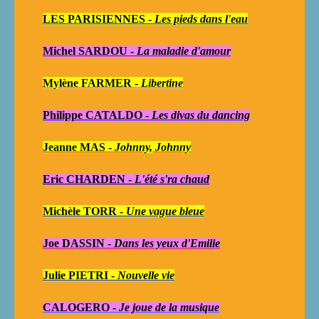
LES PARISIENNES -
Les pieds dans l'eau
Michel SARDOU -
La maladie d'amour
Mylène FARMER -
Libertine
Philippe CATALDO -
Les divas du dancing
Jeanne MAS -
Johnny, Johnny
Eric CHARDEN -
L'été s'ra chaud
Michèle TORR -
Une vague bleue
Joe DASSIN -
Dans les yeux d'Emilie
Julie PIETRI -
Nouvelle vie
CALOGERO -
Je joue de la musique