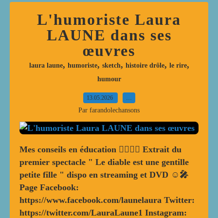
L'humoriste Laura
LAUNE dans ses
œuvres
,
,
,
,
,
laura laune
humoriste
sketch
histoire drôle
le rire
humour
13.05.2026
…
Par farandolechansons
Mes conseils en éducation 🙆‍♀️🤷‍♀️ Extrait du
premier spectacle " Le diable est une gentille
petite fille " dispo en streaming et DVD ☺🎤
Page Facebook:
https://www.facebook.com/launelaura Twitter:
https://twitter.com/LauraLaune1 Instagram: