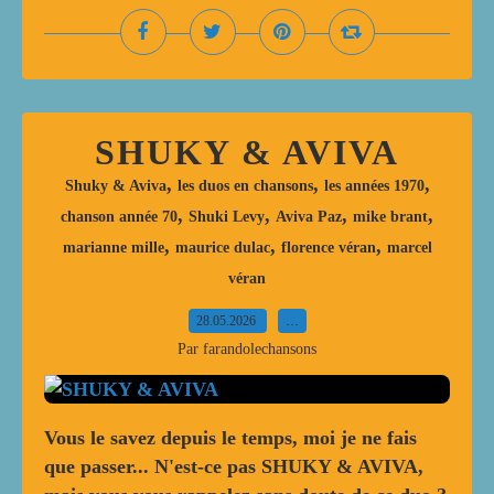
SHUKY & AVIVA
,
,
,
Shuky & Aviva
les duos en chansons
les années 1970
,
,
,
,
chanson année 70
Shuki Levy
Aviva Paz
mike brant
,
,
,
marianne mille
maurice dulac
florence véran
marcel
véran
28.05.2026
…
Par farandolechansons
Vous le savez depuis le temps, moi je ne fais
que passer... N'est-ce pas SHUKY & AVIVA,