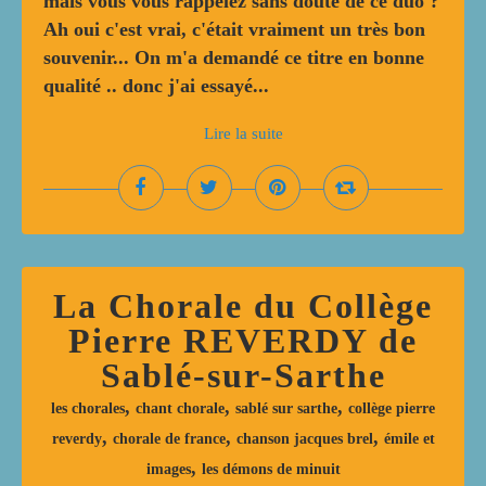
mais vous vous rappelez sans doute de ce duo ?
Ah oui c'est vrai, c'était vraiment un très bon
souvenir... On m'a demandé ce titre en bonne
qualité .. donc j'ai essayé...
Lire la suite
La Chorale du Collège
Pierre REVERDY de
Sablé-sur-Sarthe
,
,
,
les chorales
chant chorale
sablé sur sarthe
collège pierre
,
,
,
reverdy
chorale de france
chanson jacques brel
émile et
,
images
les démons de minuit