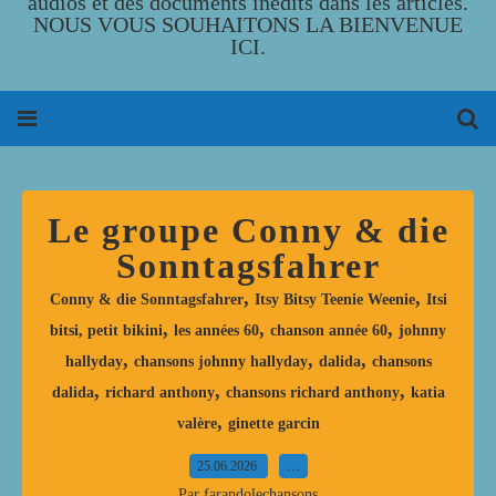
audios et des documents inédits dans les articles.
NOUS VOUS SOUHAITONS LA BIENVENUE
ICI.
Le groupe Conny & die
Sonntagsfahrer
,
,
Conny & die Sonntagsfahrer
Itsy Bitsy Teenie Weenie
Itsi
,
,
,
bitsi, petit bikini
les années 60
chanson année 60
johnny
,
,
,
hallyday
chansons johnny hallyday
dalida
chansons
,
,
,
dalida
richard anthony
chansons richard anthony
katia
,
valère
ginette garcin
25.06.2026
…
Par farandolechansons