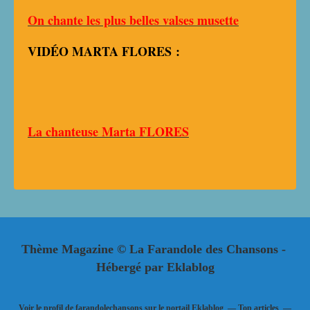
On chante les plus belles valses musette
VIDÉO MARTA FLORES
:
La chanteuse Marta FLORES
Thème Magazine © La Farandole des Chansons -
Hébergé par
Eklablog
Voir le profil de
farandolechansons
sur le portail Eklablog
Top articles